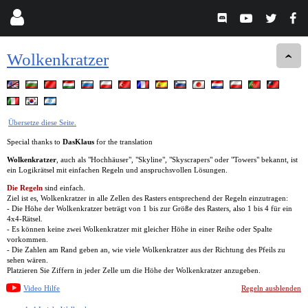
Wolkenkratzer
Übersetze diese Seite.
Special thanks to
DasKlaus
for the translation
Wolkenkratzer
, auch als "Hochhäuser", "Skyline", "Skyscrapers" oder "Towers" bekannt, ist
ein Logikrätsel mit einfachen Regeln und anspruchsvollen Lösungen.
Die Regeln
sind einfach.
Ziel ist es, Wolkenkratzer in alle Zellen des Rasters entsprechend der Regeln einzutragen:
- Die Höhe der Wolkenkratzer beträgt von 1 bis zur Größe des Rasters, also 1 bis 4 für ein
4x4-Rätsel.
- Es können keine zwei Wolkenkratzer mit gleicher Höhe in einer Reihe oder Spalte
vorkommen.
- Die Zahlen am Rand geben an, wie viele Wolkenkratzer aus der Richtung des Pfeils zu
sehen wären.
Platzieren Sie Ziffern in jeder Zelle um die Höhe der Wolkenkratzer anzugeben.
Video Hilfe
Regeln ausblenden