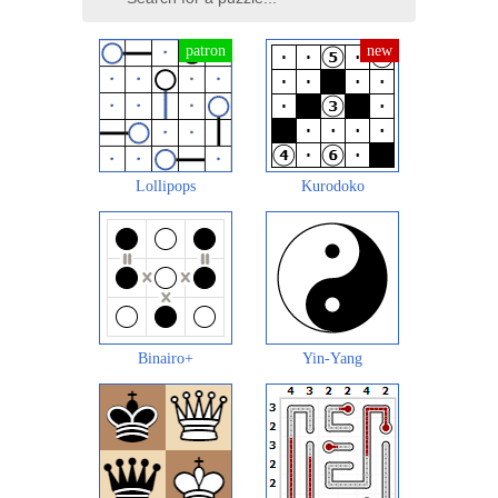
Lollipops
Kurodoko
Binairo+
Yin-Yang