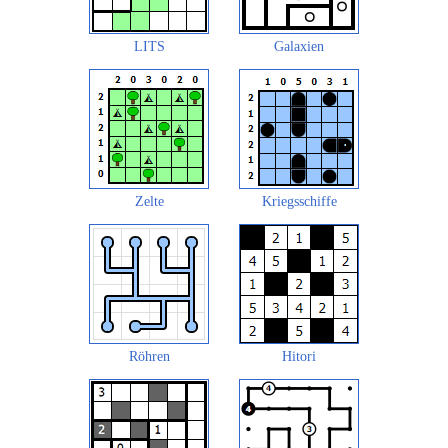
LITS
Galaxien
Zelte
Kriegsschiffe
Röhren
Hitori