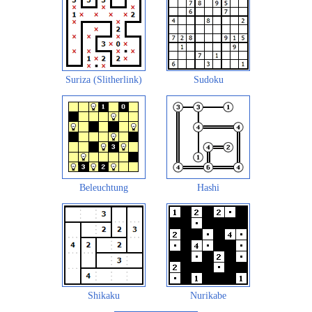
Suriza (Slitherlink)
Sudoku
Beleuchtung
Hashi
Shikaku
Nurikabe