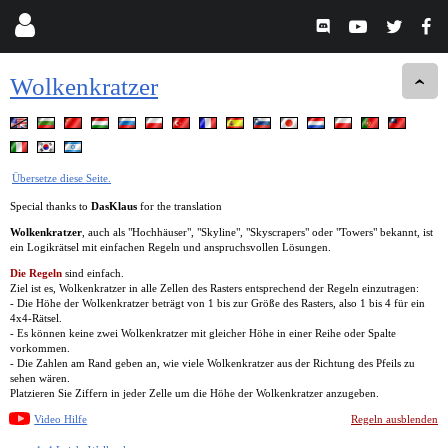
Wolkenkratzer
Übersetze diese Seite.
Special thanks to
DasKlaus
for the translation
Wolkenkratzer
, auch als "Hochhäuser", "Skyline", "Skyscrapers" oder "Towers" bekannt, ist
ein Logikrätsel mit einfachen Regeln und anspruchsvollen Lösungen.
Die Regeln
sind einfach.
Ziel ist es, Wolkenkratzer in alle Zellen des Rasters entsprechend der Regeln einzutragen:
- Die Höhe der Wolkenkratzer beträgt von 1 bis zur Größe des Rasters, also 1 bis 4 für ein
4x4-Rätsel.
- Es können keine zwei Wolkenkratzer mit gleicher Höhe in einer Reihe oder Spalte
vorkommen.
- Die Zahlen am Rand geben an, wie viele Wolkenkratzer aus der Richtung des Pfeils zu
sehen wären.
Platzieren Sie Ziffern in jeder Zelle um die Höhe der Wolkenkratzer anzugeben.
Video Hilfe
Regeln ausblenden