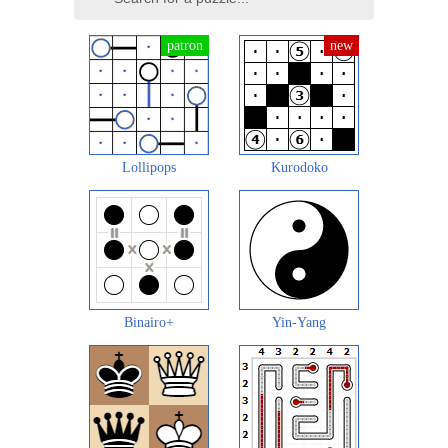
Lollipops
Kurodoko
Binairo+
Yin-Yang