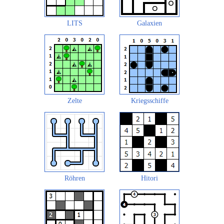
LITS
Galaxien
Zelte
Kriegsschiffe
Röhren
Hitori