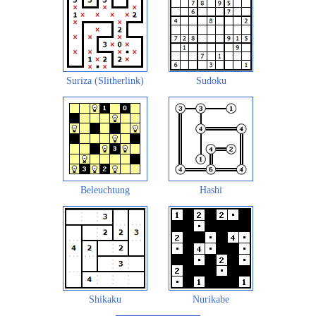
Suriza (Slitherlink)
Sudoku
Beleuchtung
Hashi
Shikaku
Nurikabe